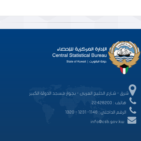
شرق - شـارع الخليج العربى - بجوار مسجد الدولة الكبير
هاتف : 22428200
الرقم الداخلي : 1148- 1231 - 1320
info@csb.gov.kw