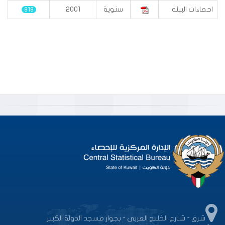
احصاءات البيئة
سنوية
2001
818
شرق - شـارع الخليج العربى - بجوار مسجد الدولة الكبير