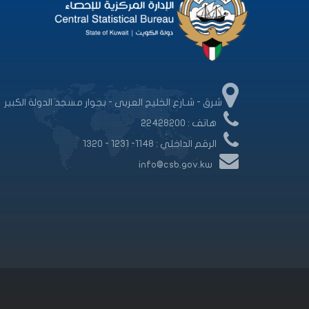
شرق - شـارع الخليج العربى - بجوار مسجد الدولة الكبير
هاتف : 22428200
الرقم الداخلي : 1148- 1231 - 1320
info@csb.gov.kw