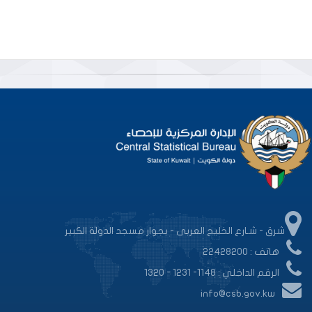
شرق - شـارع الخليج العربى - بجوار مسجد الدولة الكبير
هاتف : 22428200
الرقم الداخلي : 1148- 1231 - 1320
info@csb.gov.kw