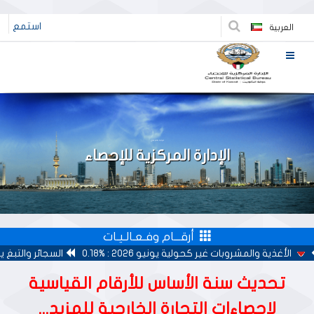
استمع
العربية
مرحبا بكم في
الإدارة المركزية للإحصاء
أرقـــام وفـعـالـيـات
 والمشروبات غير كحولية يونيو 2026 : %0.18
السجائر والتبغ يونيو 2026 : %0.00
تحديث سنة الأساس للأرقام القياسية
لإحصاءات التجارة الخارجية للمزيد...